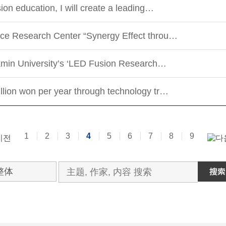
ion education, I will create a leading…
ce Research Center “Synergy Effect throu…
okmin University’s ‘LED Fusion Research…
lion won per year through technology tr…
1
2
3
4
5
6
7
8
9