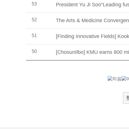
53
President Yu Ji Soo“Leading fus
52
The Arts & Medicine Convergen
51
[Finding Innovative Fields] Ko
50
[ChosunIlbo] KMU earns 800 mil