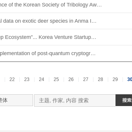
ce of the Korean Society of Tribology Aw…
l data on exotic deer species in Anma I…
tup Ecosystem”... Korea Venture Startup…
implementation of post-quantum cryptogr…
22
23
24
25
26
27
28
29
3