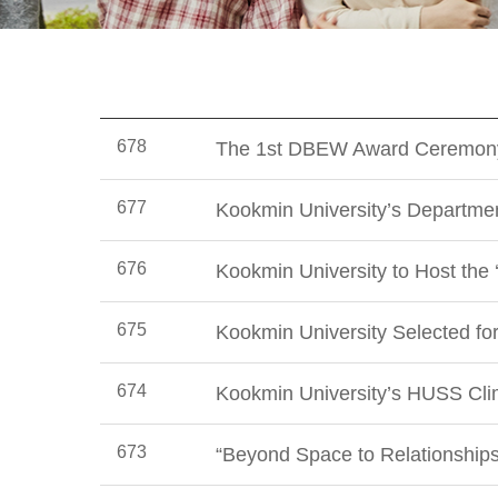
678
The 1st DBEW Award Ceremony 
677
Kookmin University’s Departme
676
Kookmin University to Host the
675
Kookmin University Selected f
674
Kookmin University’s HUSS Cl
673
“Beyond Space to Relationship