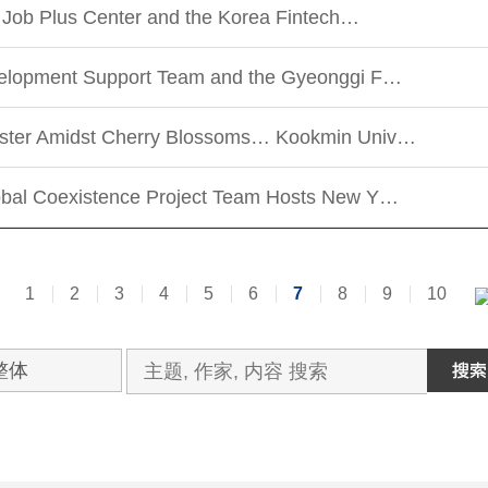
y Job Plus Center and the Korea Fintech…
velopment Support Team and the Gyeonggi F…
ester Amidst Cherry Blossoms… Kookmin Univ…
obal Coexistence Project Team Hosts New Y…
1
2
3
4
5
6
7
8
9
10